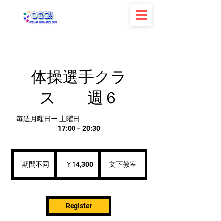
体操選手クラ
ス 週６
毎週月曜日ー 土曜日
17:00－20:30
14,300
円
期間不同
期
￥14,300
文下教室
間
不
同
Register