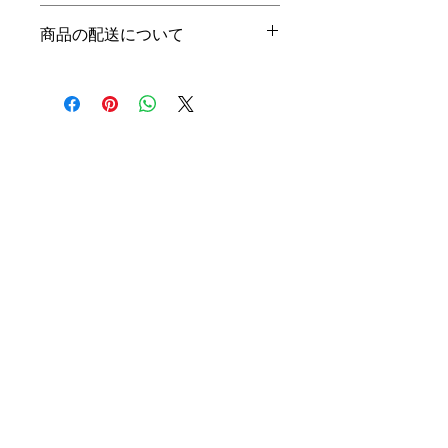
徴やおすすめのポイントなどを説明し
返品・返金ポリシーを入力してくださ
ましょう。
商品の配送について
い。顧客が商品に満足しなかった場合
や、不備があった場合に行う手続きの
配送地域、料金、所要時間、梱包な
手順などを説明しましょう。内容を明
ど、商品の配送に関する情報を入力し
確にすることで顧客からの信頼を獲得
てください。配送情報を明確にするこ
し、安心して商品を購入していただけ
とで顧客からの信頼を獲得し、安心し
ます。
​OTOSAKA
て商品を購入していただけます。
GYMNASTICS CLUB
090-1378-0188
otosakagc20200601@gmail.com
​山形県鶴岡市文下沼田199